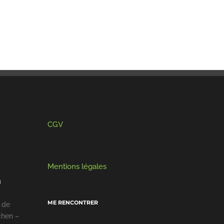
CGV
Mentions légales
I
ME RENCONTRER
 de
chen –