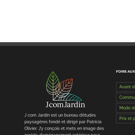
FOIRE AU
Avant 
Commun
Mode de
J com Jardin est un bureau d’études
Prix et
paysagères fondé et dirigé par Patricia
Olivier. J’y conçois et mets en image des
projets d’aménagement extérieur pour