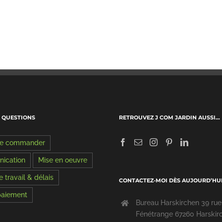
X QUESTIONS
RETROUVEZ J COM JARDIN AUSSI…
de commander
ication
Mise en oeuvre
 travail & délais
CONTACTEZ-MOI DÈS AUJOURD’HU
 paiement
Bureau Harskirchen 39 rue
Fénétrange 67260 Harskir