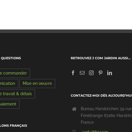
X QUESTIONS
RETROUVEZ J COM JARDIN AUSSI…
de commander
ication
Mise en oeuvre
 travail & délais
CONTACTEZ-MOI DÈS AUJOURD’HU
 paiement
Bureau Harskirchen 39 rue
Fénétrange 67260 Harskir
France
LONS FRANÇAIS
+33648805570