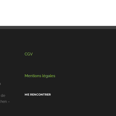
CGV
Mentions légales
I
ME RENCONTRER
 de
chen –