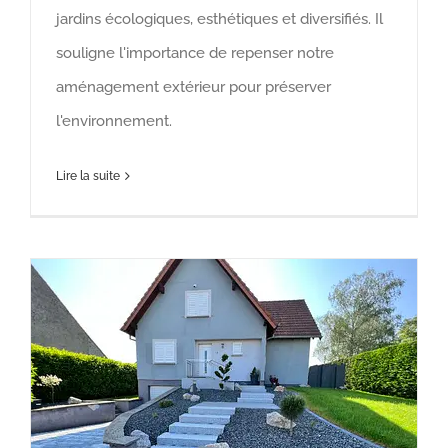
jardins écologiques, esthétiques et diversifiés. Il
souligne l'importance de repenser notre
aménagement extérieur pour préserver
l'environnement.
Lire la suite
Les paillages minéraux : une fausse bonne idée ; Les impacts cachés des jardins de graviers