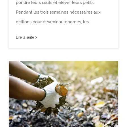
pondre leurs œufs et élever leurs petits.
Pendant les trois semaines nécessaires aux
oisillons pour devenir autonomes, les
Lire la suite
L’Alternative au Paillage Minéral : Un Jardin Plus Écologique et Épanouissant