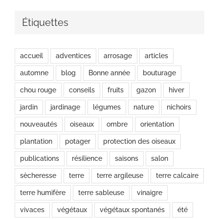
Étiquettes
accueil
adventices
arrosage
articles
automne
blog
Bonne année
bouturage
chou rouge
conseils
fruits
gazon
hiver
jardin
jardinage
légumes
nature
nichoirs
nouveautés
oiseaux
ombre
orientation
plantation
potager
protection des oiseaux
publications
résilience
saisons
salon
sècheresse
terre
terre argileuse
terre calcaire
terre humifère
terre sableuse
vinaigre
vivaces
végétaux
végétaux spontanés
été