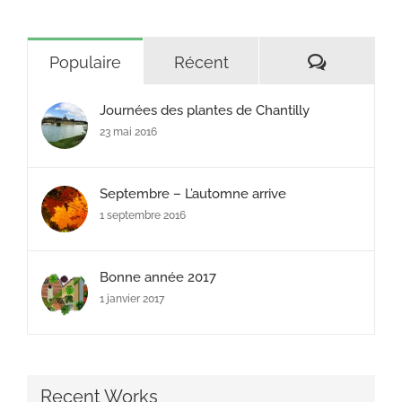
Commenta
Populaire
Récent
Journées des plantes de Chantilly
23 mai 2016
Septembre – L’automne arrive
1 septembre 2016
Bonne année 2017
1 janvier 2017
Recent Works